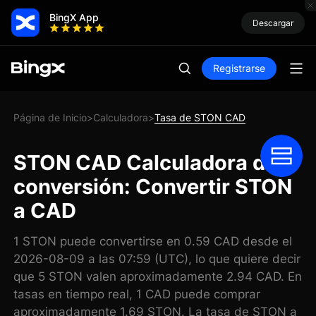
BingX App
Descargar
Registrarse
Página de Inicio
Calculadora
Tasa de STON CAD
>
>
STON CAD Calculadora de
conversión: Convertir STON
a CAD
1 STON puede convertirse en 0.59 CAD desde el
2026-08-09 a las 07:59 (UTC), lo que quiere decir
que 5 STON valen aproximadamente 2.94 CAD. En
tasas en tiempo real, 1 CAD puede comprar
aproximadamente 1.69 STON. La tasa de STON a