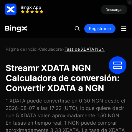
BingX App
Descargar
Registrarse
Página de Inicio
Calculadora
Tasa de XDATA NGN
>
>
Streamr XDATA NGN
Calculadora de conversión:
Convertir XDATA a NGN
1 XDATA puede convertirse en 0.30 NGN desde el
2026-08-07 a las 17:22 (UTC), lo que quiere decir
que 5 XDATA valen aproximadamente 1.50 NGN.
En tasas en tiempo real, 1 NGN puede comprar
aproximadamente 3.33 XDATA. La tasa de XDATA