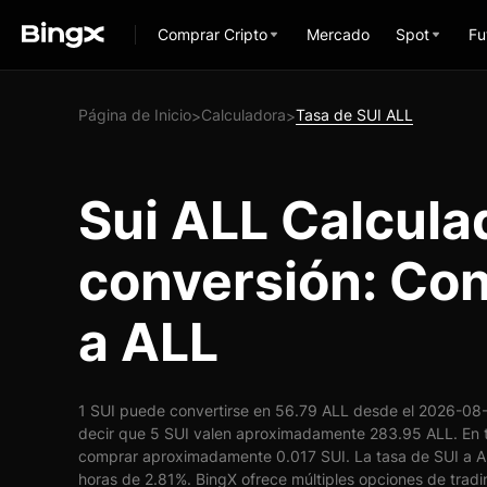
Comprar Cripto
Mercado
Spot
Fu
Página de Inicio
Calculadora
Tasa de SUI ALL
>
>
Sui ALL Calcula
conversión: Con
a ALL
1 SUI puede convertirse en 56.79 ALL desde el 2026-08-0
decir que 5 SUI valen aproximadamente 283.95 ALL. En t
comprar aproximadamente 0.017 SUI. La tasa de SUI a A
horas de 2.81%. BingX ofrece múltiples opciones de tradin