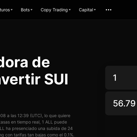
turos
Bots
Copy Trading
Capital
dora de
vertir SUI
8 a las 12:39 (UTC), lo que quiere
asas en tiempo real, 1 ALL puede
LL ha presenciado una subida de 24
g con tarifas tan bajas como el 0.1%.