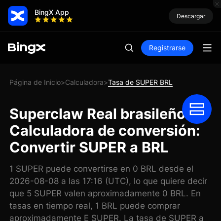
BingX App
Descargar
Registrarse
Página de Inicio
Calculadora
Tasa de SUPER BRL
>
>
Superclaw Real brasileño
Calculadora de conversión:
Convertir SUPER a BRL
1 SUPER puede convertirse en 0 BRL desde el
2026-08-08 a las 17:16 (UTC), lo que quiere decir
que 5 SUPER valen aproximadamente 0 BRL. En
tasas en tiempo real, 1 BRL puede comprar
aproximadamente E SUPER. La tasa de SUPER a