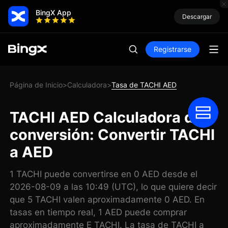
BingX App
Descargar
Registrarse
Página de Inicio
Calculadora
Tasa de TACHI AED
>
>
TACHI AED Calculadora de
conversión: Convertir TACHI
a AED
1 TACHI puede convertirse en 0 AED desde el
2026-08-09 a las 10:49 (UTC), lo que quiere decir
que 5 TACHI valen aproximadamente 0 AED. En
tasas en tiempo real, 1 AED puede comprar
aproximadamente E TACHI. La tasa de TACHI a