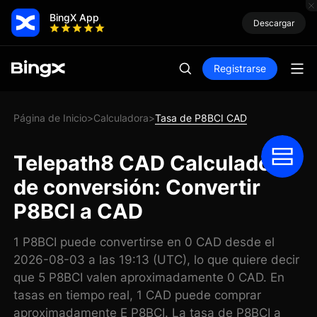
BingX App
Descargar
Registrarse
Página de Inicio
Calculadora
Tasa de P8BCI CAD
>
>
Telepath8 CAD Calculadora
de conversión: Convertir
P8BCI a CAD
1 P8BCI puede convertirse en 0 CAD desde el
2026-08-03 a las 19:13 (UTC), lo que quiere decir
que 5 P8BCI valen aproximadamente 0 CAD. En
tasas en tiempo real, 1 CAD puede comprar
aproximadamente E P8BCI. La tasa de P8BCI a