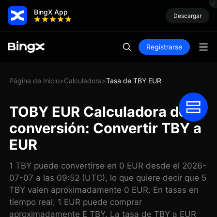
BingX App
Descargar
Registrarse
Página de Inicio
Calculadora
Tasa de TBY EUR
>
>
TOBY EUR Calculadora de
conversión: Convertir TBY a
EUR
1 TBY puede convertirse en 0 EUR desde el 2026-
07-07 a las 09:52 (UTC), lo que quiere decir que 5
TBY valen aproximadamente 0 EUR. En tasas en
tiempo real, 1 EUR puede comprar
aproximadamente E TBY. La tasa de TBY a EUR