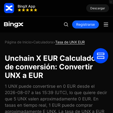
BingX App
Descargar
Registrarse
Página de Inicio
Calculadora
Tasa de UNX EUR
>
>
Unchain X EUR Calculadora
de conversión: Convertir
UNX a EUR
1 UNX puede convertirse en 0 EUR desde el
2026-08-07 a las 15:39 (UTC), lo que quiere decir
que 5 UNX valen aproximadamente 0 EUR. En
tasas en tiempo real, 1 EUR puede comprar
aproximadamente E UNX. La tasa de UNX a EUR