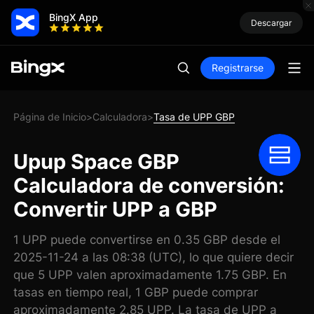
BingX App
Descargar
Registrarse
Página de Inicio
Calculadora
Tasa de UPP GBP
>
>
Upup Space GBP
Calculadora de conversión:
Convertir UPP a GBP
1 UPP puede convertirse en 0.35 GBP desde el
2025-11-24 a las 08:38 (UTC), lo que quiere decir
que 5 UPP valen aproximadamente 1.75 GBP. En
tasas en tiempo real, 1 GBP puede comprar
aproximadamente 2.85 UPP. La tasa de UPP a