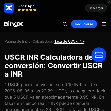
BingX App
Descargar
Registrarse
Página de Inicio
Calculadora
Tasa de USCR INR
>
>
USCR INR Calculadora de
conversión: Convertir USCR
a INR
1 USCR puede convertirse en 0.19 INR desde el
2026-08-05 a las 22:29 (UTC), lo que quiere decir
que 5 USCR valen aproximadamente 0.95 INR. En
tasas en tiempo real, 1 INR puede comprar
aproximadamente 5.26 USCR. La tasa de USCR a