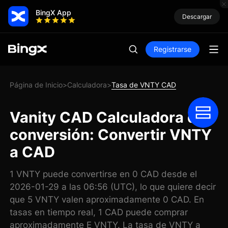
BingX App
Descargar
Registrarse
Página de Inicio
Calculadora
Tasa de VNTY CAD
>
>
Vanity CAD Calculadora de
conversión: Convertir VNTY
a CAD
1 VNTY puede convertirse en 0 CAD desde el
2026-01-29 a las 06:56 (UTC), lo que quiere decir
que 5 VNTY valen aproximadamente 0 CAD. En
tasas en tiempo real, 1 CAD puede comprar
aproximadamente E VNTY. La tasa de VNTY a