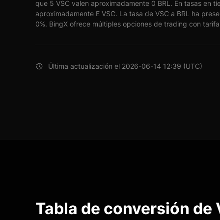
que 5 VSC valen aproximadamente 0 BRL. En tasas en ti
aproximadamente E VSC. La tasa de VSC a BRL ha prese
0%. BingX ofrece múltiples opciones de trading con tarifa
Última actualización el 2026-06-14 12:39 (UTC)
Tabla de conversión de