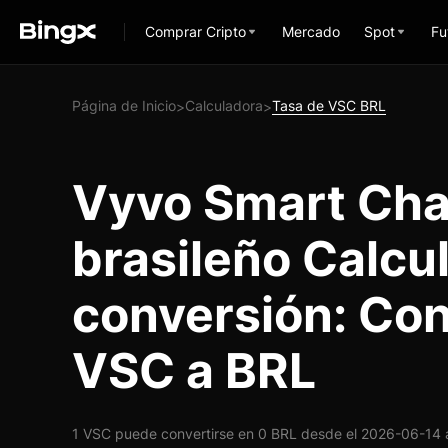
Comprar Cripto
Mercado
Spot
Fu
Página de Inicio
Calculadora
Tasa de VSC BRL
>
>
Vyvo Smart Cha
brasileño Calcu
conversión: Con
VSC a BRL
1 VSC puede convertirse en 0 BRL desde el 2026-06-14 a 