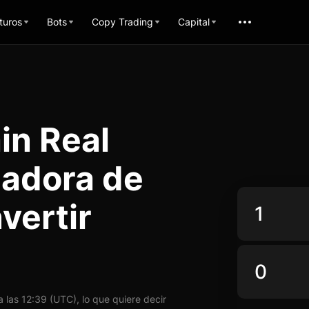
turos
Bots
Copy Trading
Capital
in Real
ladora de
vertir
las 12:39 (UTC), lo que quiere decir