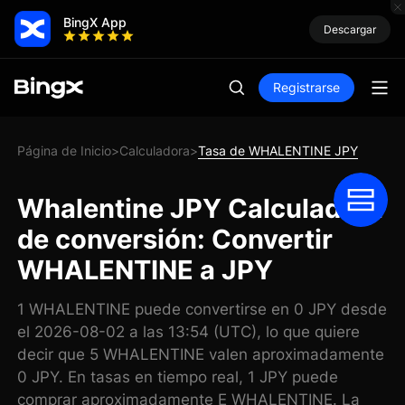
BingX App
Descargar
Registrarse
Página de Inicio
Calculadora
Tasa de WHALENTINE JPY
>
>
Whalentine JPY Calculadora
de conversión: Convertir
WHALENTINE a JPY
1 WHALENTINE puede convertirse en 0 JPY desde
el 2026-08-02 a las 13:54 (UTC), lo que quiere
decir que 5 WHALENTINE valen aproximadamente
0 JPY. En tasas en tiempo real, 1 JPY puede
comprar aproximadamente E WHALENTINE. La