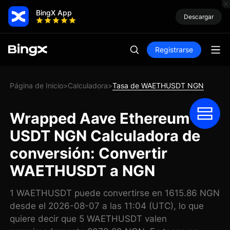
BingX App
Descargar
Registrarse
Página de Inicio
Calculadora
Tasa de WAETHUSDT NGN
>
>
Wrapped Aave Ethereum
USDT NGN Calculadora de
conversión: Convertir
WAETHUSDT a NGN
1 WAETHUSDT puede convertirse en 1615.86 NGN
desde el 2026-08-07 a las 11:04 (UTC), lo que
quiere decir que 5 WAETHUSDT valen