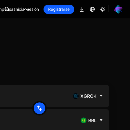
mpensas
Iniciar sesión
Registrarse
XGROK
BRL