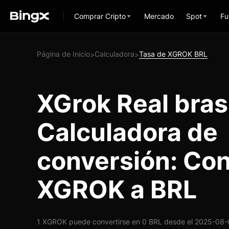
Comprar Cripto
Mercado
Spot
Fu
Página de Inicio
Calculadora
Tasa de XGROK BRL
>
>
XGrok Real bras
Calculadora de
conversión: Con
XGROK a BRL
1 XGROK puede convertirse en 0 BRL desde el 2025-08-08