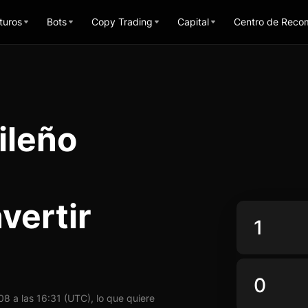
turos
Bots
Copy Trading
Capital
Centro de Reco
ileño
vertir
 a las 16:31 (UTC), lo que quiere