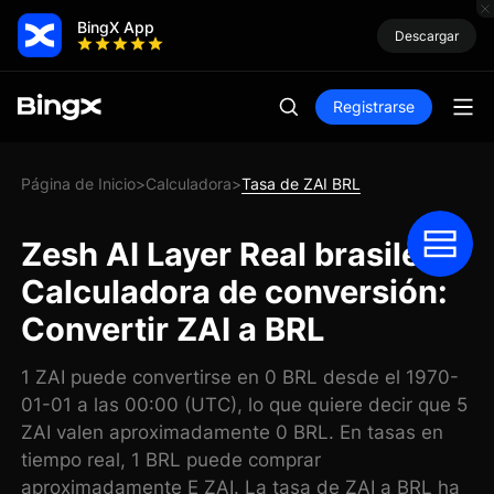
BingX App
Descargar
Registrarse
Página de Inicio
Calculadora
Tasa de ZAI BRL
>
>
Zesh AI Layer Real brasileño
Calculadora de conversión:
Convertir ZAI a BRL
1 ZAI puede convertirse en 0 BRL desde el 1970-
01-01 a las 00:00 (UTC), lo que quiere decir que 5
ZAI valen aproximadamente 0 BRL. En tasas en
tiempo real, 1 BRL puede comprar
aproximadamente E ZAI. La tasa de ZAI a BRL ha