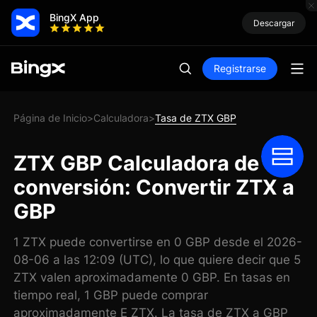
BingX App
Descargar
Registrarse
Página de Inicio
Calculadora
Tasa de ZTX GBP
>
>
ZTX GBP Calculadora de
conversión: Convertir ZTX a
GBP
1 ZTX puede convertirse en 0 GBP desde el 2026-
08-06 a las 12:09 (UTC), lo que quiere decir que 5
ZTX valen aproximadamente 0 GBP. En tasas en
tiempo real, 1 GBP puede comprar
aproximadamente E ZTX. La tasa de ZTX a GBP