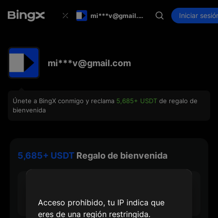
Iniciar sesió
mi***v@gmail.com
mi***v@gmail.com
Únete a BingX conmigo y reclama
5,685+ USDT
de regalo de
bienvenida
5,685+ USDT
Regalo de bienvenida
30 USDT
Recompensa máx. de registro
Acceso prohibido, tu IP indica que
eres de una región restringida.