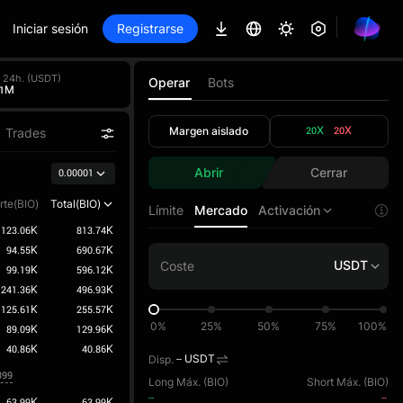
Iniciar sesión
Registrarse
l 24h. (USDT)
Operar
Bots
41M
Margen aislado
20X
20X
Trades
Abrir
Cerrar
0.00001
rte(BIO)
Total(BIO)
Límite
Mercado
Activación
123.06K
813.74K
94.55K
690.67K
USDT
99.19K
596.12K
241.36K
496.93K
125.61K
255.57K
0%
25%
50%
75%
100%
89.09K
129.96K
40.86K
40.86K
Disp.
--
USDT
399
Long Máx. (
BIO
)
Short Máx. (
BIO
)
--
--
63.99K
63.99K