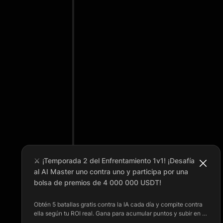
⚔️ ¡Temporada 2 del Enfrentamiento 1v1! ¡Desafía
al AI Master uno contra uno y participa por una
bolsa de premios de 4 000 000 USDT!
Obtén 5 batallas gratis contra la IA cada día y compite contra
ella según tu ROI real. Gana para acumular puntos y subir en el
ranking diario. El premio del top 1 diario es de hasta 10 000