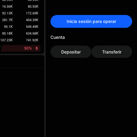
16.56K
80.55K
92.13K
172.69K
281.7K
454.39K
Inicia sesión para operar
95.1K
549.49K
85.18K
634.68K
Cuenta
107.23K
741.92K
50%
S
Depositar
Transferir