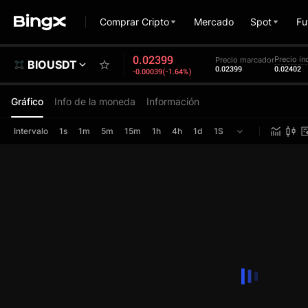
Comprar Cripto
Mercado
Spot
Fu
0.02399
Precio ín
Precio marcador
BIOUSDT
0.02399
0.02402
-0.00039(-1.64%)
Gráfico
Info de la moneda
Información
Intervalo
1s
1m
5m
15m
1h
4h
1d
1S