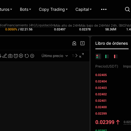
turos
Bots
Copy Trading
Capital
dice
Financiamiento (4h)/Liquidación
Más alto de 24H
Más bajo de 24H
Vol 24h. (BIO)
Vo
0.02497
0.02378
58.36M
1.
0.0050%
/
02:21:55
Libro de órdenes
Último precio
TradingView
Precio(USDT)
Impo
0.02405
0.02404
0.02403
0.02402
0.02401
0.02400
0.02399
0.02399
0.02
0.02397