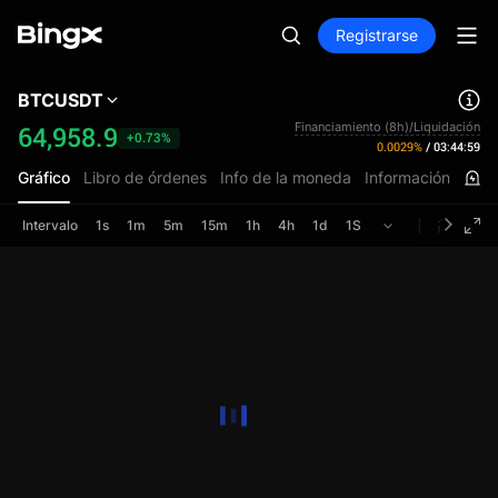
Registrarse
BTCUSDT
Financiamiento (8h)/Liquidación
64,958.9
+0.73%
0.0029%
/
03:44:59
Gráfico
Libro de órdenes
Info de la moneda
Información
Intervalo
1s
1m
5m
15m
1h
4h
1d
1S