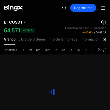
Registrarse
BTCUSDT
Financiamiento (8h)/Liquidación
64,571
+0.84%
-0.0098%
/
04:03:29
Gráfico
Libro de órdenes
Info de la moneda
Información
Intervalo
1s
1m
5m
15m
1h
4h
1d
1S