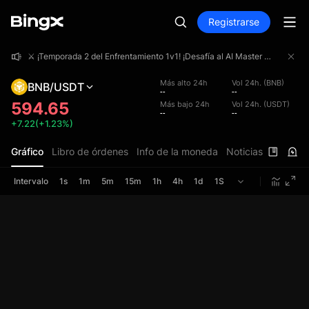
Registrarse
⚔️ ¡Temporada 2 del Enfrentamiento 1v1! ¡Desafía al AI Master uno contra uno y participa por una bolsa de premios de 4 000 000 USDT!
⚔️ ¡Temporada 2 del Enfrentamiento 1v1! ¡Desafía al AI Master uno contra uno y participa por una bolsa de premios de 4 000 000 USDT!
⚔️ ¡Temporada 2 del Enfrentamiento 1v1! ¡Desafía al AI Master uno contra uno y participa por una bolsa de premios de 4 000 000 USDT!
Más alto 24h
Vol 24h. (BNB)
BNB/USDT
--
--
594.65
Más bajo 24h
Vol 24h. (USDT)
--
--
+7.22(+1.23%)
Gráfico
Libro de órdenes
Info de la moneda
Noticias
Intervalo
1s
1m
5m
15m
1h
4h
1d
1S