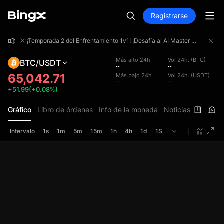
Registrarse
⚔️ ¡Temporada 2 del Enfrentamiento 1v1! ¡Desafía al AI Master uno contra uno y participa por una bolsa de premios de 4 000 000 USDT!
⚔️ ¡Temporada 2 del Enfrentamiento 1v1! ¡Desafía al AI Master uno contra uno y participa por una bolsa de premios de 4 000 000 USDT!
⚔️ ¡Temporada 2 del Enfrentamiento 1v1! ¡Desafía al AI Master uno contra uno y participa por una bolsa de premios de 4 000 000 USDT!
Más alto 24h
Vol 24h. (BTC)
BTC/USDT
--
--
65,042.71
Más bajo 24h
Vol 24h. (USDT)
--
--
+51.99(+0.08%)
Gráfico
Libro de órdenes
Info de la moneda
Noticias
Intervalo
1s
1m
5m
15m
1h
4h
1d
1S