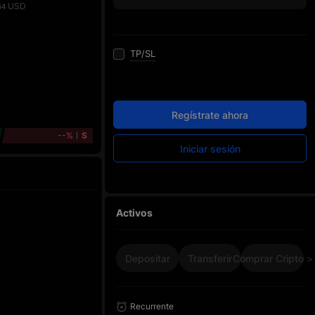
USD
54
TP/SL
Regístrate ahora
--%
S
Iniciar sesión
Activos
Depositar
Transferir
Comprar Cripto >
Recurrente