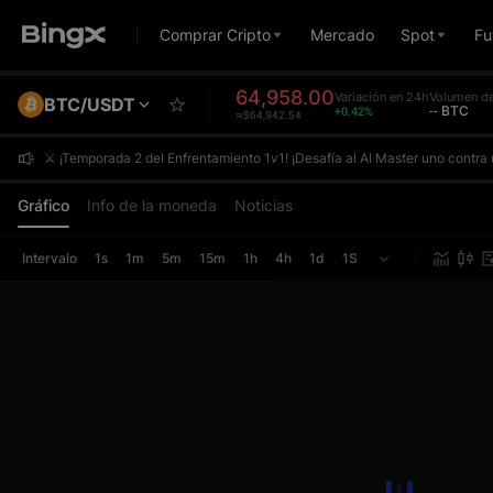
Comprar Cripto
Mercado
Spot
Fu
64,958.00
Variación en 24h
Volumen de
BTC/USDT
+0.42%
-- BTC
≈$64,942.54
⚔️ ¡Temporada 2 del Enfrentamiento 1v1! ¡Desafía al AI Master uno contr
⚔️ ¡Temporada 2 del Enfrentamiento 1v1! ¡Desafía al AI Master uno contr
⚔️ ¡Temporada 2 del Enfrentamiento 1v1! ¡Desafía al AI Master uno contr
Gráfico
Info de la moneda
Noticias
Intervalo
1s
1m
5m
15m
1h
4h
1d
1S