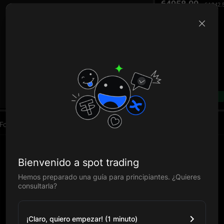
64958.00
64,942.
B
--%
Fondos
Bienvenido a spot trading
Hemos preparado una guía para principiantes. ¿Quieres
consultarla?
¡Claro, quiero empezar! (1 minuto)