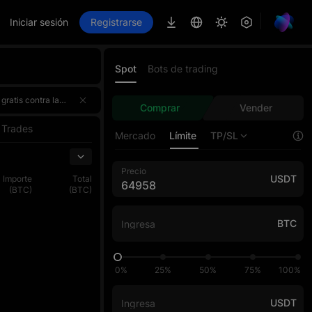
Iniciar sesión
Registrarse
Spot
Bots de trading
n de trading, donde el top 1 de cada fase gana exclusivamente 100 000 USDT. ¡Participa una vez y obtén el doble de recompensas!¡Regístrate ahora, desafía al AI Master y participa por una bolsa premios de 4 000 000 USDT!🌟 Puntos destacados
n de trading, donde el top 1 de cada fase gana exclusivamente 100 000 USDT. ¡Participa una vez y obtén el doble de recompensas!¡Regístrate ahora, desafía al AI Master y participa por una bolsa premios de 4 000 000 USDT!🌟 Puntos destacados
Comprar
Vender
n de trading, donde el top 1 de cada fase gana exclusivamente 100 000 USDT. ¡Participa una vez y obtén el doble de recompensas!¡Regístrate ahora, desafía al AI Master y participa por una bolsa premios de 4 000 000 USDT!🌟 Puntos destacados
Trades
Mercado
Límite
TP/SL
Precio
USDT
Importe
Total
(BTC)
(BTC)
BTC
0%
25%
50%
75%
100%
USDT