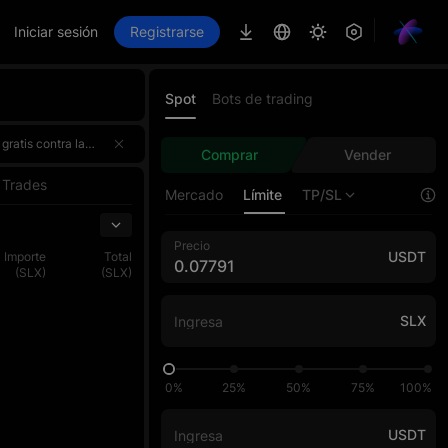
Iniciar sesión
Registrarse
Spot
Bots de trading
n de trading, donde el top 1 de cada fase gana exclusivamente 100 000 USDT. ¡Participa una vez y obtén el doble de recompensas!¡Regístrate ahora, desafía al AI Master y participa por una bolsa premios de 4 000 000 USDT!🌟 Puntos destacados
n de trading, donde el top 1 de cada fase gana exclusivamente 100 000 USDT. ¡Participa una vez y obtén el doble de recompensas!¡Regístrate ahora, desafía al AI Master y participa por una bolsa premios de 4 000 000 USDT!🌟 Puntos destacados
Comprar
Vender
n de trading, donde el top 1 de cada fase gana exclusivamente 100 000 USDT. ¡Participa una vez y obtén el doble de recompensas!¡Regístrate ahora, desafía al AI Master y participa por una bolsa premios de 4 000 000 USDT!🌟 Puntos destacados
Trades
Mercado
Límite
TP/SL
Precio
USDT
Importe
Total
(SLX)
(SLX)
SLX
0%
25%
50%
75%
100%
USDT