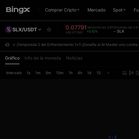
Comprar Cripto
Mercado
Spot
Fu
0.07791
Variación en 24h
Volumen de 24 
SLX/USDT
+3.52%
-- SLX
≈$0.077891
⚔️ ¡Temporada 2 del Enfrentamiento 1v1! ¡Desafía al AI Master uno contr
⚔️ ¡Temporada 2 del Enfrentamiento 1v1! ¡Desafía al AI Master uno contr
⚔️ ¡Temporada 2 del Enfrentamiento 1v1! ¡Desafía al AI Master uno contr
Gráfico
Info de la moneda
Noticias
Intervalo
1s
1m
5m
15m
1h
4h
1d
1S