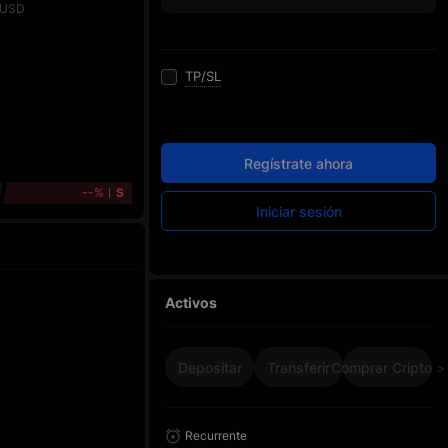
USD
TP/SL
Regístrate ahora
--%
S
Iniciar sesión
Activos
Depositar
Transferir
Comprar Cripto >
Recurrente