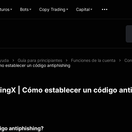
turos
Bots
Copy Trading
Capital
Ayuda
Guía para principiantes
Funciones de la cuenta
Con
mo establecer un código antiphishing
BingX | Cómo establecer un código ant
igo antiphishing?