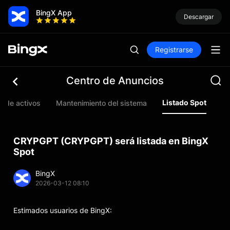
BingX App
Descargar
Registrarse
Centro de Anuncios
Listado Spot
o de activos
Mantenimiento del sistema
Li
CRYPGPT (CRYPGPT) será listada en BingX
Spot
BingX
2026-03-12 08:10
Estimados usuarios de BingX: