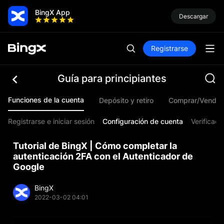
BingX App
Descargar
Registrarse
Guía para principiantes
Funciones de la cuenta
Depósito y retiro
Comprar/Vender
Registrarse e iniciar sesión
Configuración de cuenta
Verificaci
Tutorial de BingX | Cómo completar la
autenticación 2FA con el Autenticador de
Google
BingX
2022-03-02 04:01