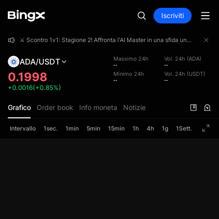
Iscriviti
⚔️ Scontro 1v1: Stagione 2! Affronta l'AI Master in una sfida uno contro uno e aggiudicati una quota del montepremi da 4.000.000 USDT!
⚔️ Scontro 1v1: Stagione 2! Affronta l'AI Master in una sfida uno contro uno e aggiudicati una quota del montepremi da 4.000.000 USDT!
⚔️ Scontro 1v1: Stagione 2! Affronta l'AI Master in una sfida uno contro uno e aggiudicati una quota del montepremi da 4.000.000 USDT!
Massimo 24h
Vol. 24h (ADA)
ADA/USDT
--
--
0.1998
Minimo 24h
Vol. 24h (USDT)
--
--
+0.0016(+0.85%)
Grafico
Order book
Info moneta
Notizie
Intervallo
1sec.
1min
5min
15min
1h
4h
1g
1Sett.