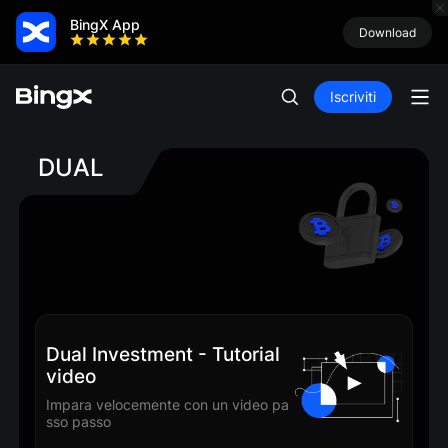
BingX App
Download
Iscriviti
DUAL
Du
Dual Investment - Tutorial
er 
video
Acq
Impara velocemente con un video pa
ont
sso passo
me