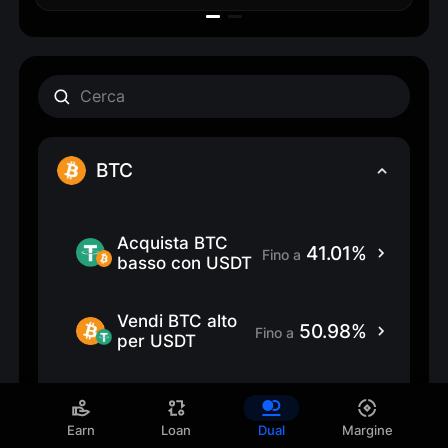
BTC
Acquista BTC 
41.01%
Fino a
basso con USDT
Vendi BTC alto 
50.98%
Fino a
per USDT
Acquista BTC 
41.14%
Fino a
basso con USDC
Earn
Loan
Dual
Margine