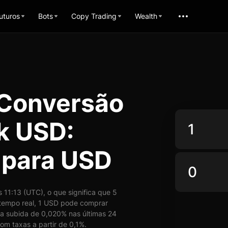
uturos
Bots
Copy Trading
Wealth
 Conversão
k USD:
 para USD
11:13 (UTC), o que significa que 5
empo real, 1 USD pode comprar
a subida de 0,020% nas últimas 24
om taxas a partir de 0,1%.