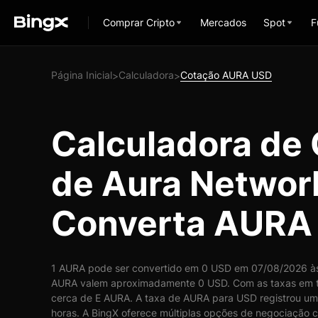
Comprar Cripto
Mercados
Spot
F
Página Inicial
Calculadora
Cotação AURA USD
>
>
Calculadora de
de Aura Networ
Converta AURA
1 AURA pode ser convertido em 0 USD em 07/08/2026 às 
AURA valem aproximadamente 0 USD. Com as taxas em t
cerca de E AURA. A taxa de AURA para USD registrou um
horas. A BingX oferece múltiplas opções de negociação c