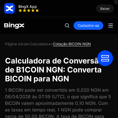
BingX App
Baixar
Cadastre-se
Página Inicial
Calculadora
Cotação BICOIN NGN
>
>
Calculadora de Conversão
de B1COIN NGN: Converta
BICOIN para NGN
1 BICOIN pode ser convertido em 0,020 NGN em
06/04/2026 às 07:59 (UTC), o que significa que 5
BICOIN valem aproximadamente 0,10 NGN. Com
as taxas em tempo real, 1 NGN pode comprar
cerca de 50,00 BICOIN. A taxa de BICOIN para