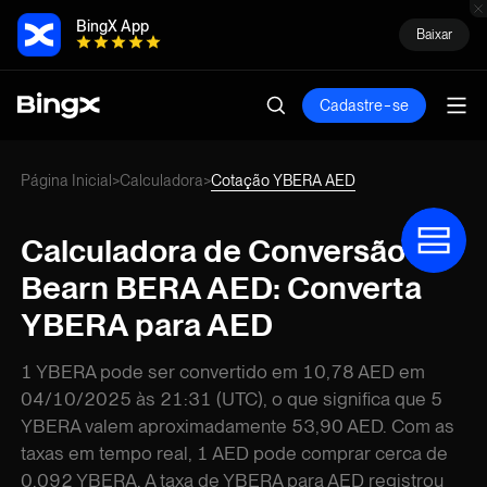
BingX App
Baixar
Cadastre-se
Página Inicial
Calculadora
Cotação YBERA AED
>
>
Calculadora de Conversão de
Bearn BERA AED: Converta
YBERA para AED
1 YBERA pode ser convertido em 10,78 AED em
04/10/2025 às 21:31 (UTC), o que significa que 5
YBERA valem aproximadamente 53,90 AED. Com as
taxas em tempo real, 1 AED pode comprar cerca de
0,092 YBERA. A taxa de YBERA para AED registrou