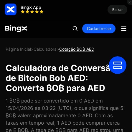
BingX App
Baixar
Cadastre-se
Página Inicial
Calculadora
Cotação ₿O₿ AED
>
>
Calculadora de Conversão
de Bitcoin Bob AED:
Converta ₿O₿ para AED
1 ₿O₿ pode ser convertido em 0 AED em
15/04/2026 às 03:22 (UTC), o que significa que 5
₿O₿ valem aproximadamente 0 AED. Com as
taxas em tempo real, 1 AED pode comprar cerca
de E ₿O₿. A taxa de ₿O₿ para AED registrou uma