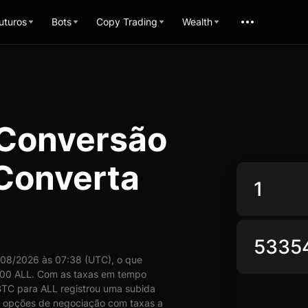
uturos
Bots
Copy Trading
Wealth
 Conversão
 Converta
08/2026 às 07:38 (UTC), o que
,00 ALL. Com as taxas em tempo
BTC para ALL registrou uma subida
as opções de negociação com taxas a