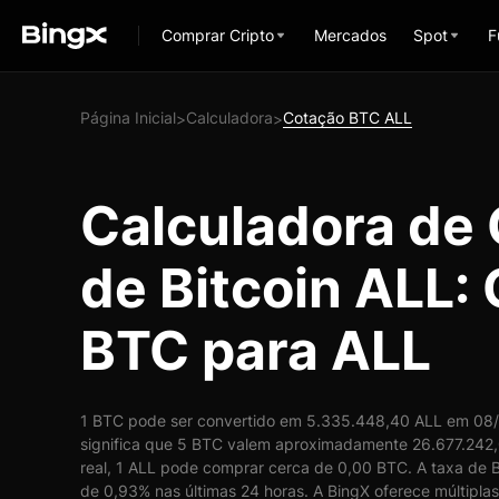
Comprar Cripto
Mercados
Spot
F
Página Inicial
Calculadora
Cotação BTC ALL
>
>
Calculadora de
de Bitcoin ALL:
BTC para ALL
1 BTC pode ser convertido em 5.335.448,40 ALL em 08/
significa que 5 BTC valem aproximadamente 26.677.242
real, 1 ALL pode comprar cerca de 0,00 BTC. A taxa de 
de 0,93% nas últimas 24 horas. A BingX oferece múltipl