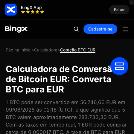
BingX App
Baixar
Cadastre-se
Página Inicial
Calculadora
Cotação BTC EUR
>
>
Calculadora de Conversão
de Bitcoin EUR: Converta
BTC para EUR
1 BTC pode ser convertido em 56.746,66 EUR em
09/08/2026 às 02:18 (UTC), o que significa que 5
BTC valem aproximadamente 283.733,30 EUR.
Com as taxas em tempo real, 1 EUR pode comprar
cerca de 0,000017 BTC. A taxa de BTC para EUR