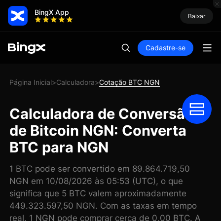
BingX App
Baixar
Cadastre-se
Página Inicial
Calculadora
Cotação BTC NGN
>
>
Calculadora de Conversão
de Bitcoin NGN: Converta
BTC para NGN
1 BTC pode ser convertido em 89.864.719,50
NGN em 10/08/2026 às 05:53 (UTC), o que
significa que 5 BTC valem aproximadamente
449.323.597,50 NGN. Com as taxas em tempo
real, 1 NGN pode comprar cerca de 0,00 BTC. A