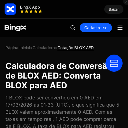
BingX App
Baixar
Cadastre-se
Página Inicial
Calculadora
Cotação BLOX AED
>
>
Calculadora de Conversão
de BLOX AED: Converta
BLOX para AED
1 BLOX pode ser convertido em 0 AED em
17/03/2026 às 01:33 (UTC), o que significa que 5
BLOX valem aproximadamente 0 AED. Com as
taxas em tempo real, 1 AED pode comprar cerca
de E BLOX. A taxa de BLOX para AED registrou