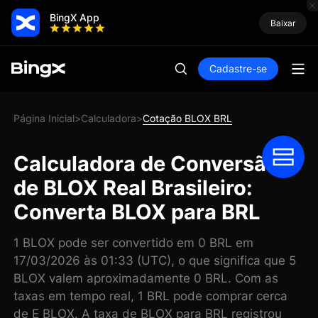
BingX App
Baixar
Cadastre-se
Página Inicial
Calculadora
Cotação BLOX BRL
>
>
Calculadora de Conversão
de BLOX Real Brasileiro:
Converta BLOX para BRL
1 BLOX pode ser convertido em 0 BRL em
17/03/2026 às 01:33 (UTC), o que significa que 5
BLOX valem aproximadamente 0 BRL. Com as
taxas em tempo real, 1 BRL pode comprar cerca
de E BLOX. A taxa de BLOX para BRL registrou