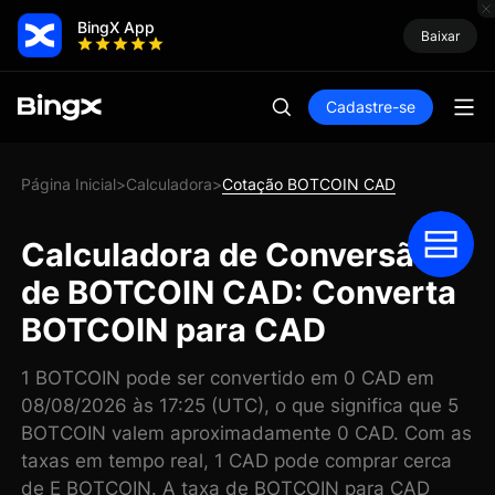
BingX App
Baixar
Cadastre-se
Página Inicial
Calculadora
Cotação BOTCOIN CAD
>
>
Calculadora de Conversão
de BOTCOIN CAD: Converta
BOTCOIN para CAD
1 BOTCOIN pode ser convertido em 0 CAD em
08/08/2026 às 17:25 (UTC), o que significa que 5
BOTCOIN valem aproximadamente 0 CAD. Com as
taxas em tempo real, 1 CAD pode comprar cerca
de E BOTCOIN. A taxa de BOTCOIN para CAD