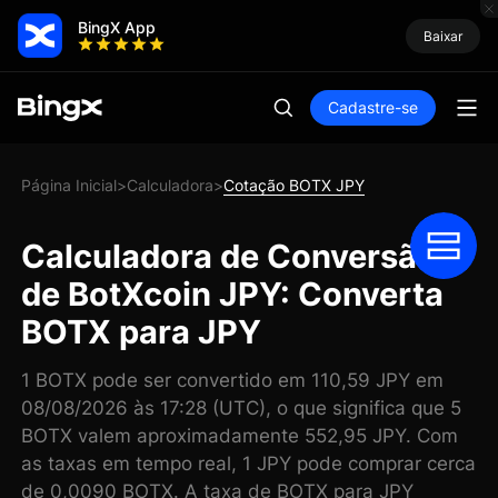
BingX App
Baixar
Cadastre-se
Página Inicial
Calculadora
Cotação BOTX JPY
>
>
Calculadora de Conversão
de BotXcoin JPY: Converta
BOTX para JPY
1 BOTX pode ser convertido em 110,59 JPY em
08/08/2026 às 17:28 (UTC), o que significa que 5
BOTX valem aproximadamente 552,95 JPY. Com
as taxas em tempo real, 1 JPY pode comprar cerca
de 0,0090 BOTX. A taxa de BOTX para JPY