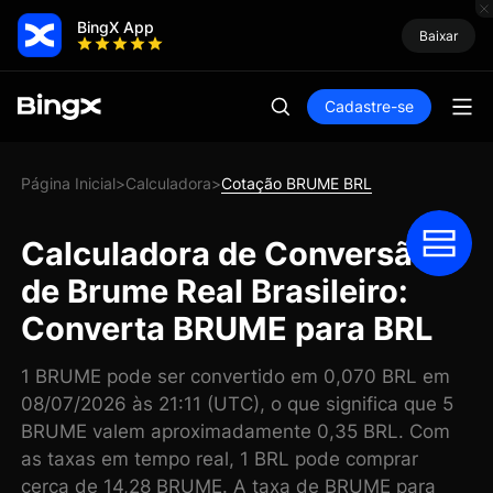
BingX App
Baixar
Cadastre-se
Página Inicial
Calculadora
Cotação BRUME BRL
>
>
Calculadora de Conversão
de Brume Real Brasileiro:
Converta BRUME para BRL
1 BRUME pode ser convertido em 0,070 BRL em
08/07/2026 às 21:11 (UTC), o que significa que 5
BRUME valem aproximadamente 0,35 BRL. Com
as taxas em tempo real, 1 BRL pode comprar
cerca de 14,28 BRUME. A taxa de BRUME para