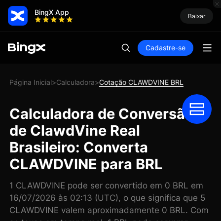
BingX App
Baixar
Cadastre-se
Página Inicial
Calculadora
Cotação CLAWDVINE BRL
>
>
Calculadora de Conversão
de ClawdVine Real
Brasileiro: Converta
CLAWDVINE para BRL
1 CLAWDVINE pode ser convertido em 0 BRL em
16/07/2026 às 02:13 (UTC), o que significa que 5
CLAWDVINE valem aproximadamente 0 BRL. Com