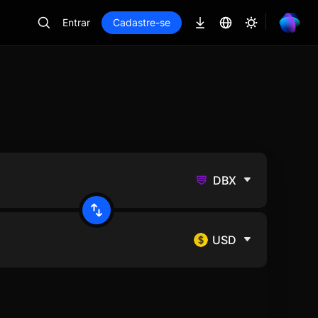
Entrar
Cadastre-se
DBX
USD