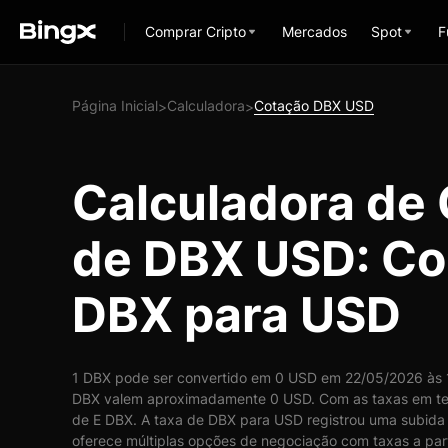
Comprar Cripto
Mercados
Spot
F
Página Inicial
Calculadora
Cotação DBX USD
>
>
Calculadora de
de DBX USD: Co
DBX para USD
1 DBX pode ser convertido em 0 USD em 22/05/2026 às 1
DBX valem aproximadamente 0 USD. Com as taxas em te
de E DBX. A taxa de DBX para USD registrou uma subida 
oferece múltiplas opções de negociação com taxas a part