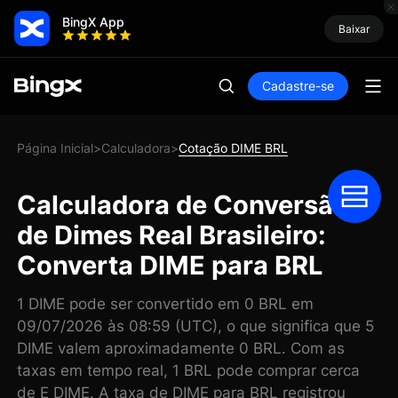
BingX App
Baixar
Cadastre-se
Página Inicial
Calculadora
Cotação DIME BRL
>
>
Calculadora de Conversão
de Dimes Real Brasileiro:
Converta DIME para BRL
1 DIME pode ser convertido em 0 BRL em
09/07/2026 às 08:59 (UTC), o que significa que 5
DIME valem aproximadamente 0 BRL. Com as
taxas em tempo real, 1 BRL pode comprar cerca
de E DIME. A taxa de DIME para BRL registrou