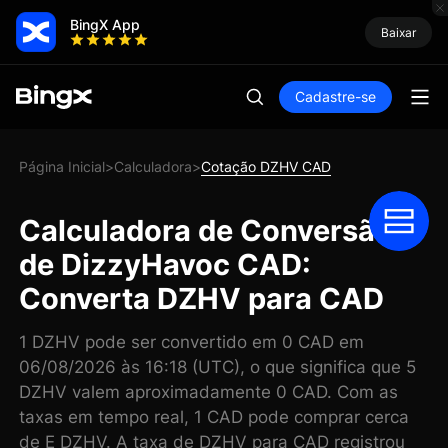
BingX App
Baixar
Cadastre-se
Página Inicial
Calculadora
Cotação DZHV CAD
>
>
Calculadora de Conversão
de DizzyHavoc CAD:
Converta DZHV para CAD
1 DZHV pode ser convertido em 0 CAD em
06/08/2026 às 16:18 (UTC), o que significa que 5
DZHV valem aproximadamente 0 CAD. Com as
taxas em tempo real, 1 CAD pode comprar cerca
de E DZHV. A taxa de DZHV para CAD registrou