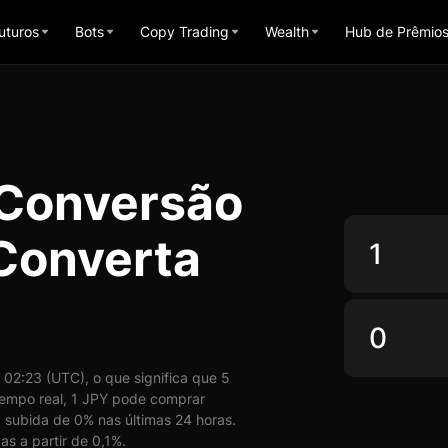
uturos
Bots
Copy Trading
Wealth
Hub de Prêmio
 Conversão
 Converta
02:23 (UTC), o que significa que 5
empo real, 1 JPY pode comprar
 subida de 0% nas últimas 24 horas.
s a partir de 0,1%.