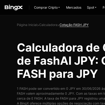
Comprar Cripto
Mercados
Spot
F
Página Inicial
Calculadora
Cotação FASH JPY
>
>
Calculadora de
de FashAI JPY:
FASH para JPY
1 FASH pode ser convertido em 0 JPY em 30/06/2026 às 
FASH valem aproximadamente 0 JPY. Com as taxas em t
cerca de E FASH. A taxa de FASH para JPY registrou uma
A BingX oferece múltiplas opções de negociação com taxa