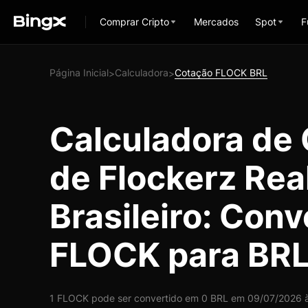
Comprar Cripto
Mercados
Spot
F
Página Inicial
Calculadora
Cotação FLOCK BRL
>
>
Calculadora de
de Flockerz Rea
Brasileiro: Conv
FLOCK para BR
1 FLOCK pode ser convertido em 0 BRL em 09/07/2026 às