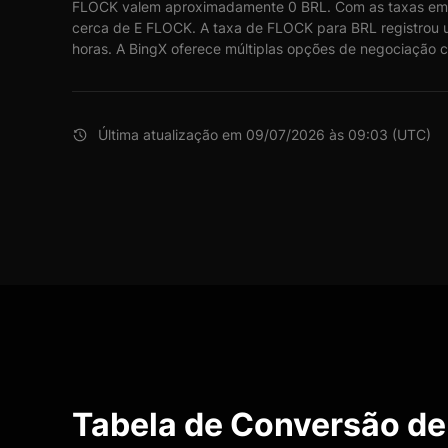
FLOCK valem aproximadamente 0 BRL. Com as taxas em 
cerca de E FLOCK. A taxa de FLOCK para BRL registrou 
horas. A BingX oferece múltiplas opções de negociação c
Última atualização em 09/07/2026 às 09:03 (UTC)
Tabela de Conversão de