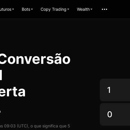
uturos
Bots
Copy Trading
Wealth
 Conversão
l
erta
L
 09:03 (UTC), o que significa que 5