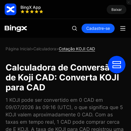
BingX App
Baixar
Cadastre-se
Página Inicial
Calculadora
Cotação KOJI CAD
>
>
Calculadora de Conversão
de Koji CAD: Converta KOJI
para CAD
1 KOJI pode ser convertido em 0 CAD em
09/07/2026 às 09:16 (UTC), o que significa que 5
KOJI valem aproximadamente 0 CAD. Com as
taxas em tempo real, 1 CAD pode comprar cerca
de E KOJI. A taxa de KOJI para CAD registrou uma