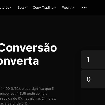
uturos
Bots
Copy Trading
Wealth
 Conversão
onverta
14:00 (UTC), o que significa que 5
empo real, 1 EUR pode comprar
 subida de 0% nas últimas 24 horas.
s a partir de 0,1%.