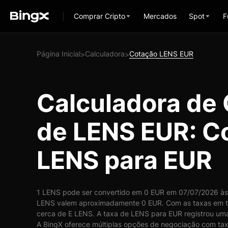
Comprar Cripto
Mercados
Spot
F
Página Inicial
Calculadora
Cotação LENS EUR
>
>
Calculadora de
de LENS EUR: C
LENS para EUR
1 LENS pode ser convertido em 0 EUR em 07/07/2026 às 
LENS valem aproximadamente 0 EUR. Com as taxas em t
cerca de E LENS. A taxa de LENS para EUR registrou uma
A BingX oferece múltiplas opções de negociação com taxa